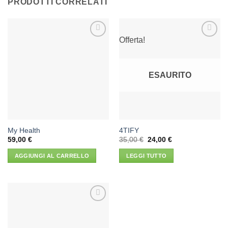
PRODOTTI CORRELATI
Offerta!
Aggiungi
Aggiungi
alla lista
alla lista
dei
dei
desideri
desideri
ESAURITO
My Health
4TIFY
Il
Il
59,00
€
35,00
€
24,00
€
prezzo
prezzo
originale
attuale
AGGIUNGI AL CARRELLO
LEGGI TUTTO
era:
è:
35,00 €.
24,00 €.
Aggiungi
alla lista
dei