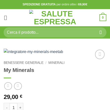
Salta
SPEDIZIONE GRATUITA
per ordini oltre i
69,90€
ai
contenuti
0
Cerca:
BENESSERE GENERALE
/
MINERALI
Aggiungi
alla lista
My Minerals
dei
desideri
29,00
€
My Minerals quantità