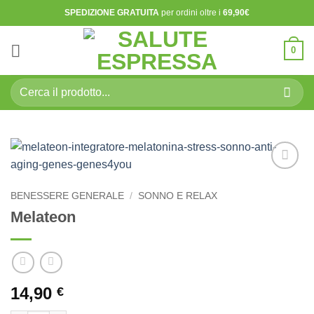
Salta
SPEDIZIONE GRATUITA
per ordini oltre i
69,90€
ai
contenuti
0
Cerca:
Aggiungi
alla lista
BENESSERE GENERALE
/
SONNO E RELAX
dei
Melateon
desideri
14,90
€