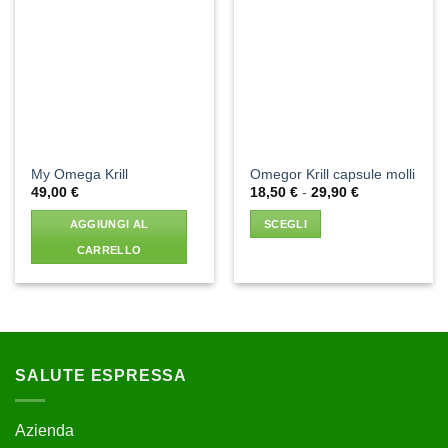
Aggiungi
Aggiungi
alla lista
alla lista
dei
dei
desideri
desideri
My Omega Krill
Omegor Krill capsule molli
Fascia
49,00
€
18,50
€
-
29,90
€
di
prezzo:
AGGIUNGI AL
SCEGLI
da
18,50 €
CARRELLO
a
29,90 €
Questo
prodotto
ha
più
varianti.
SALUTE ESPRESSA
Le
opzioni
possono
Azienda
essere