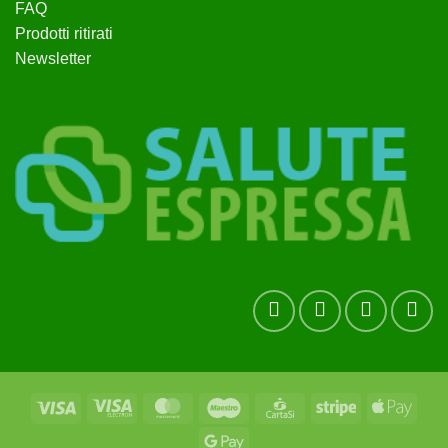
FAQ
Prodotti ritirati
Newsletter
Visa
Visa
MasterCard
Maestro
CartaSi
Stripe
Apple
Electron
Pay
Google