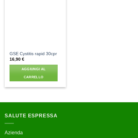
Aggiungi
alla lista
dei
desideri
GSE Cystitis rapid 30cpr
16,90
€
AGGIUNGI AL
CARRELLO
SALUTE ESPRESSA
Azienda