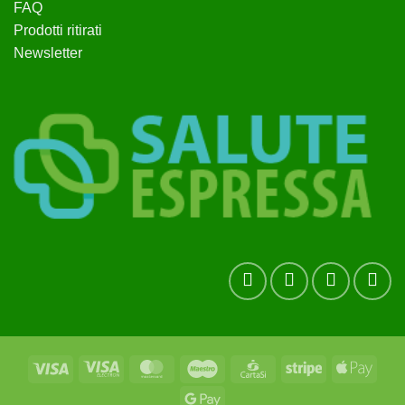
FAQ
Prodotti ritirati
Newsletter
Visa
Visa
MasterCard
Maestro
CartaSi
Stripe
Apple
Electron
Pay
Google