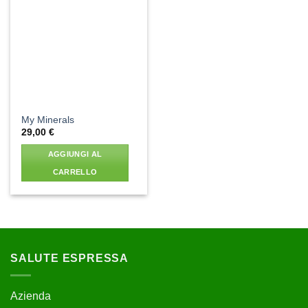
Aggiungi
alla lista
dei
desideri
My Minerals
29,00
€
AGGIUNGI AL
CARRELLO
SALUTE ESPRESSA
Azienda