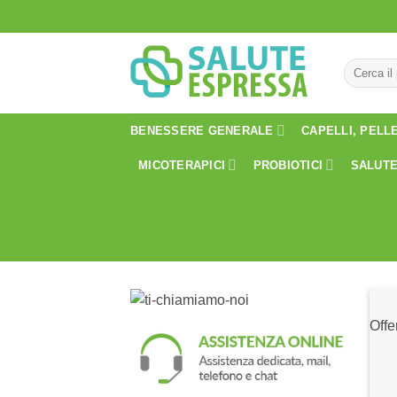
Salta
ai
contenuti
Cerca:
BENESSERE GENERALE
CAPELLI, PELL
MICOTERAPICI
PROBIOTICI
SALUTE
Offe