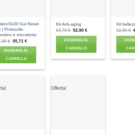
nteroS100 Gut Reset
Kit Anti-aging
Kit bellez
t | Protocollo
Il
Il
I
63,70
€
52,90
€
52,80
€
prezzo
prezzo
testino e microbiota
originale
attuale
o
Il
Il
AGGIUNGI AL
AGGI
1,90
€
55,71
€
era:
è:
e
prezzo
prezzo
63,70 €.
52,90 €.
5
CARRELLO
CAR
originale
attuale
AGGIUNGI AL
era:
è:
61,90 €.
55,71 €.
CARRELLO
rta!
Offerta!
Aggiungi
Aggiungi
alla lista
alla lista
dei
dei
desideri
desideri