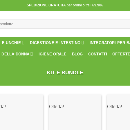
SPEDIZIONE GRATUITA
per ordini oltre i
69,90€
E E UNGHIE
DIGESTIONE E INTESTINO
INTEGRATORI PER B
 DELLA DONNA
IGIENE ORALE
BLOG
CONTATTI
OFFERT
KIT E BUNDLE
rta!
Offerta!
Offerta!
Aggiungi
Aggiungi
alla lista
alla lista
dei
dei
desideri
desideri