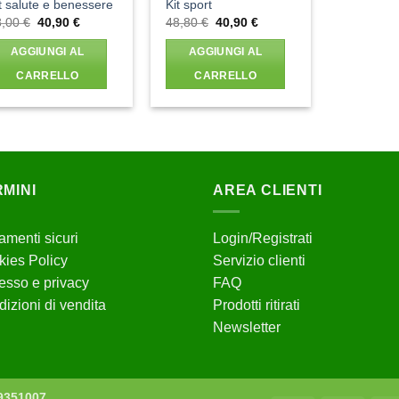
t salute e benessere
Kit sport
Il
Il
Il
Il
8,00
€
40,90
€
48,80
€
40,90
€
prezzo
prezzo
prezzo
prezzo
originale
attuale
originale
attuale
AGGIUNGI AL
AGGIUNGI AL
era:
è:
era:
è:
48,00 €.
40,90 €.
48,80 €.
40,90 €.
CARRELLO
CARRELLO
MINI
AREA CLIENTI
menti sicuri
Login/Registrati
ies Policy
Servizio clienti
sso e privacy
FAQ
izioni di vendita
Prodotti ritirati
Newsletter
29351007