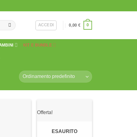
ACCEDI
0
0,00
€
AMBINI
KIT E BUNDLE
E
Offerta!
Aggiungi
Aggiungi
alla lista
alla lista
dei
dei
desideri
desideri
ESAURITO