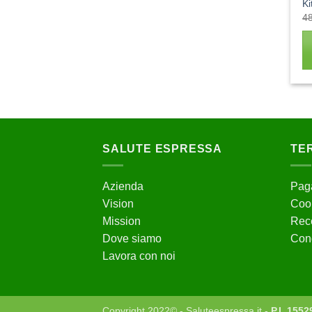
Ki
4
SALUTE ESPRESSA
TER
Azienda
Paga
Vision
Cook
Mission
Rece
Dove siamo
Cond
Lavora con noi
Copyright 2022© - Saluteespressa.it -
P.I. 155