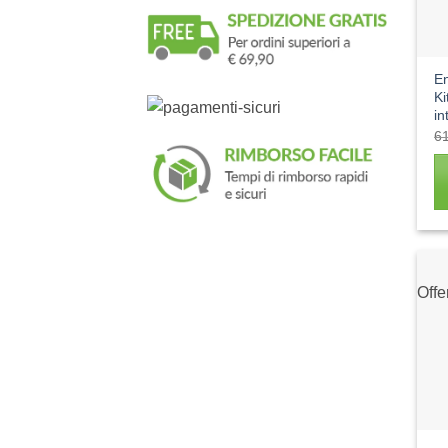
E
Ki
in
6
Offe