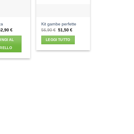
za
Kit gambe perfette
l
Il
Il
Il
42,90
€
56,90
€
51,50
€
prezzo
prezzo
prezzo
prezzo
riginale
attuale
originale
attuale
UNGI AL
LEGGI TUTTO
ra:
è:
era:
è:
2,80 €.
42,90 €.
56,90 €.
51,50 €.
RELLO