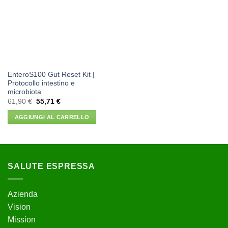
dei
desideri
EnteroS100 Gut Reset Kit |
Protocollo intestino e
microbiota
Il
Il
61,90
€
55,71
€
prezzo
prezzo
originale
attuale
AGGIUNGI AL CARRELLO
era:
è:
61,90 €.
55,71 €.
SALUTE ESPRESSA
Azienda
Vision
Mission