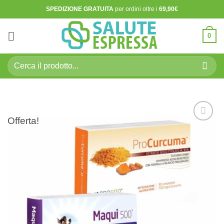
Salta
SPEDIZIONE GRATUITA
per ordini oltre i
69,90€
ai
contenuti
0
Cerca:
Offerta!
Aggiungi
alla lista
dei
desideri