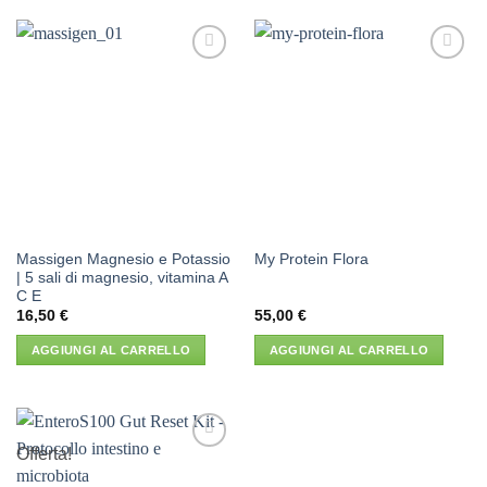
Aggiungi
Aggiungi
alla lista
alla lista
dei
dei
desideri
desideri
Massigen Magnesio e Potassio
My Protein Flora
| 5 sali di magnesio, vitamina A
C E
16,50
€
55,00
€
AGGIUNGI AL CARRELLO
AGGIUNGI AL CARRELLO
Offerta!
Aggiungi
alla lista