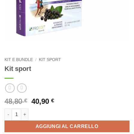
KIT E BUNDLE
/
KIT SPORT
Kit sport
Il
Il
48,80
40,90
€
€
prezzo
prezzo
Kit sport quantità
originale
attuale
era:
è:
AGGIUNGI AL CARRELLO
48,80 €.
40,90 €.