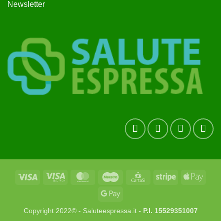
Newsletter
Visa
Visa
MasterCard
Maestro
CartaSi
Stripe
Apple
Electron
Pay
Google
Pay
Copyright 2022© - Saluteespressa.it -
P.I. 15529351007