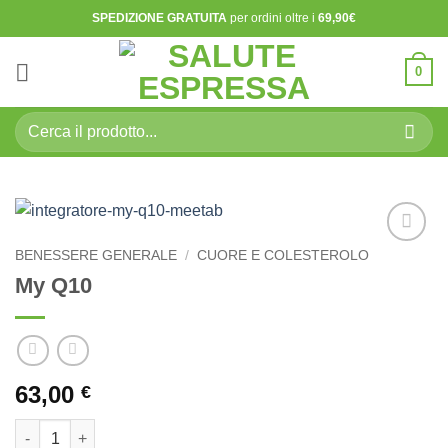
Salta
SPEDIZIONE GRATUITA
per ordini oltre i
69,90€
ai
contenuti
0
Cerca:
BENESSERE GENERALE
/
CUORE E COLESTEROLO
Aggiungi
alla lista
My Q10
dei
desideri
63,00
€
My Q10 quantità