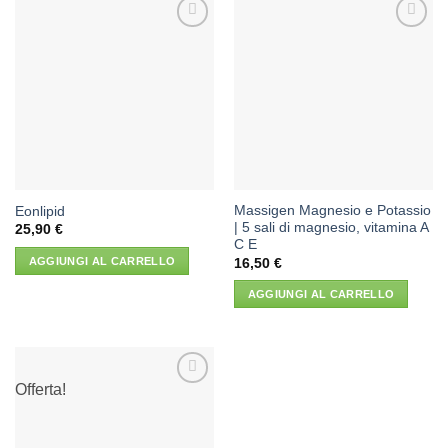
Aggiungi
Aggiungi
alla lista
alla lista
dei
dei
desideri
desideri
Massigen Magnesio e Potassio
Eonlipid
| 5 sali di magnesio, vitamina A
25,90
€
C E
AGGIUNGI AL CARRELLO
16,50
€
AGGIUNGI AL CARRELLO
Offerta!
Aggiungi
alla lista
dei
desideri