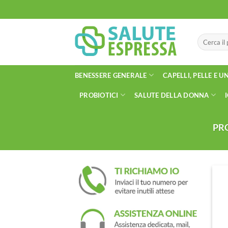
Salta
ai
contenuti
Cerca:
BENESSERE GENERALE
CAPELLI, PELLE E U
PROBIOTICI
SALUTE DELLA DONNA
PR