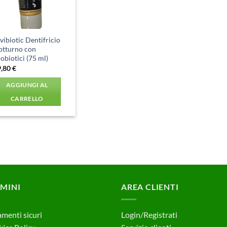
vibiotic Dentifricio
otturno con
obiotici (75 ml)
9,80
€
AGGIUNGI AL
CARRELLO
MINI
AREA CLIENTI
menti sicuri
Login/Registrati