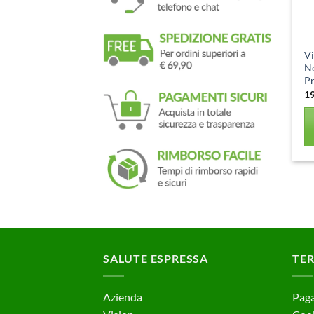
Vi
N
Pr
1
SALUTE ESPRESSA
TER
Azienda
Paga