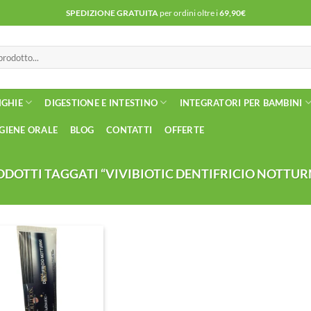
SPEDIZIONE GRATUITA
per ordini oltre i
69,90€
NGHIE
DIGESTIONE E INTESTINO
INTEGRATORI PER BAMBINI
IGIENE ORALE
BLOG
CONTATTI
OFFERTE
ODOTTI TAGGATI “VIVIBIOTIC DENTIFRICIO NOTTUR
Aggiungi
alla lista
dei
desideri