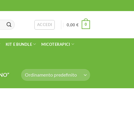
ACCEDI
0
0,00
€
KIT E BUNDLE
MICOTERAPICI
NO”