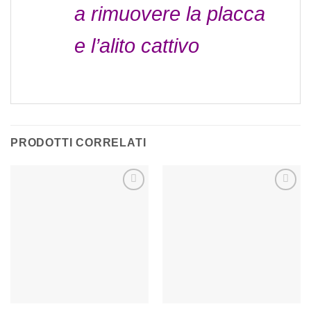
a rimuovere la placca
e l’alito cattivo
PRODOTTI CORRELATI
Aggiungi
Aggiungi
alla lista
alla lista
dei
dei
desideri
desideri