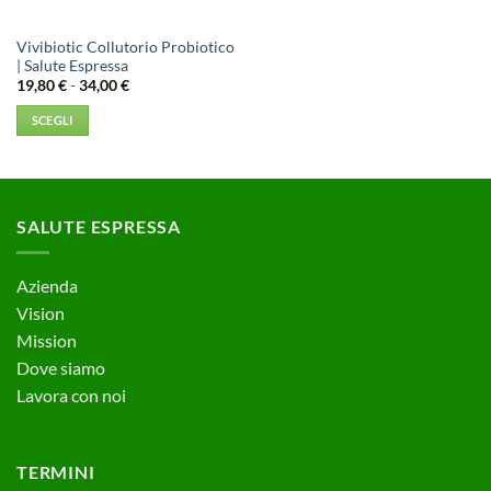
Vivibiotic Collutorio Probiotico
| Salute Espressa
Fascia
19,80
€
-
34,00
€
di
prezzo:
SCEGLI
da
19,80 €
Questo
a
prodotto
34,00 €
ha
più
SALUTE ESPRESSA
varianti.
Le
opzioni
Azienda
possono
Vision
essere
Mission
scelte
Dove siamo
nella
Lavora con noi
pagina
del
prodotto
TERMINI