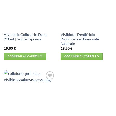
desideri
desideri
Vivibiotic Collutorio Esoso
Vivibiotic Dentifricio
200ml | Salute Espressa
Probiotico e Sbiancante
Naturale
19,80
€
19,80
€
AGGIUNGI AL CARRELLO
AGGIUNGI AL CARRELLO
Aggiungi
alla lista
dei
desideri