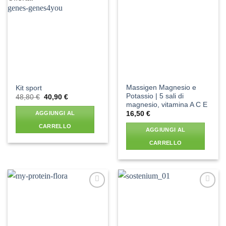
Aggiungi
Aggiungi
alla lista
alla lista
dei
dei
desideri
desideri
Massigen Magnesio e
Kit sport
Potassio | 5 sali di
Il
Il
48,80
€
40,90
€
prezzo
prezzo
magnesio, vitamina A C E
originale
attuale
AGGIUNGI AL
16,50
€
era:
è:
48,80 €.
40,90 €.
CARRELLO
AGGIUNGI AL
CARRELLO
Aggiungi
Aggiungi
alla lista
alla lista
dei
dei
desideri
desideri