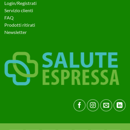
Login/Registrati
Servizio clienti
FAQ
Prodotti ritirati
Newsletter