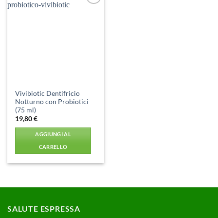
Aggiungi
alla lista
dei
desideri
Vivibiotic Dentifricio
Notturno con Probiotici
(75 ml)
19,80
€
AGGIUNGI AL
CARRELLO
SALUTE ESPRESSA