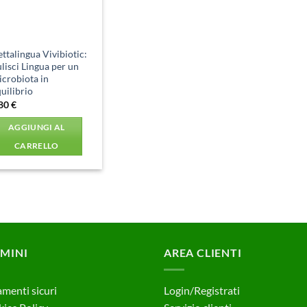
ttalingua Vivibiotic:
lisci Lingua per un
crobiota in
uilibrio
,80
€
AGGIUNGI AL
CARRELLO
MINI
AREA CLIENTI
menti sicuri
Login/Registrati