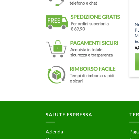
Ne
Pu
Mi
Eq
6
SALUTE ESPRESSA
TER
Azienda
Paga