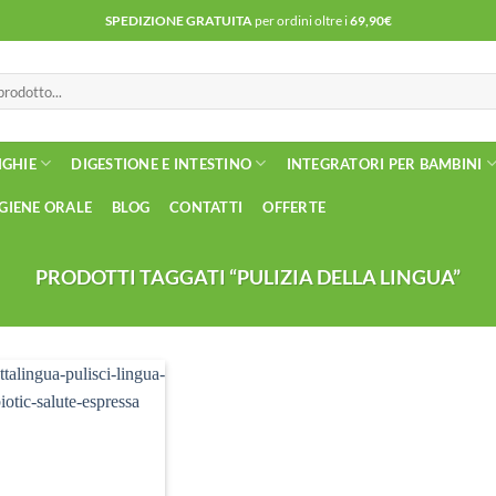
SPEDIZIONE GRATUITA
per ordini oltre i
69,90€
NGHIE
DIGESTIONE E INTESTINO
INTEGRATORI PER BAMBINI
IGIENE ORALE
BLOG
CONTATTI
OFFERTE
PRODOTTI TAGGATI “PULIZIA DELLA LINGUA”
Aggiungi
alla lista
dei
desideri