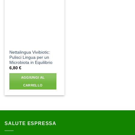
Aggiungi
alla lista
dei
desideri
Nettalingua Vivibiotic:
Pulisci Lingua per un
Microbiota in Equilibrio
6,80
€
AGGIUNGI AL
CARRELLO
SALUTE ESPRESSA