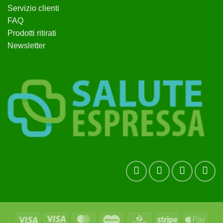
Servizio clienti
FAQ
Prodotti ritirati
Newsletter
Visa
Visa
MasterCard
Maestro
CartaSi
Stripe
Apple