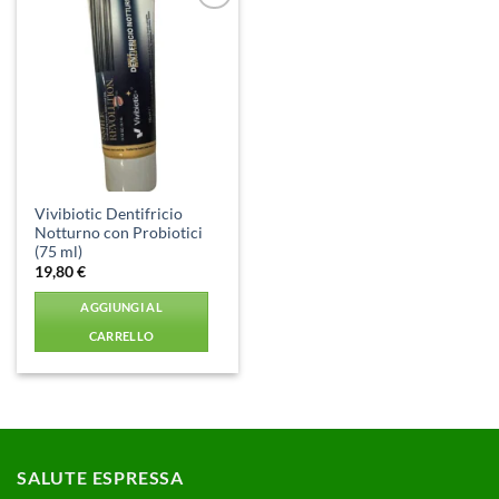
Aggiungi
alla lista
dei
desideri
Vivibiotic Dentifricio
Notturno con Probiotici
(75 ml)
19,80
€
AGGIUNGI AL
CARRELLO
SALUTE ESPRESSA