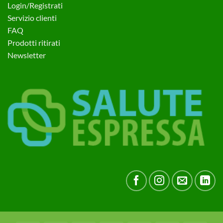
Login/Registrati
Servizio clienti
FAQ
Prodotti ritirati
Newsletter