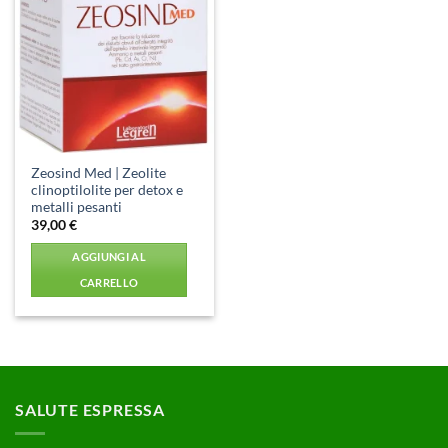
Aggiungi
alla lista
dei
desideri
Zeosind Med | Zeolite
clinoptilolite per detox e
metalli pesanti
39,00
€
AGGIUNGI AL
CARRELLO
SALUTE ESPRESSA