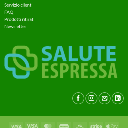
Servizio clienti
FAQ
Prodotti ritirati
Newsletter
Visa
Visa
MasterCard
Maestro
CartaSi
Stripe
Apple