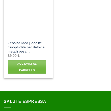
Aggiungi
alla lista
dei
desideri
Zeosind Med | Zeolite
clinoptilolite per detox e
metalli pesanti
39,00
€
AGGIUNGI AL
CARRELLO
SALUTE ESPRESSA