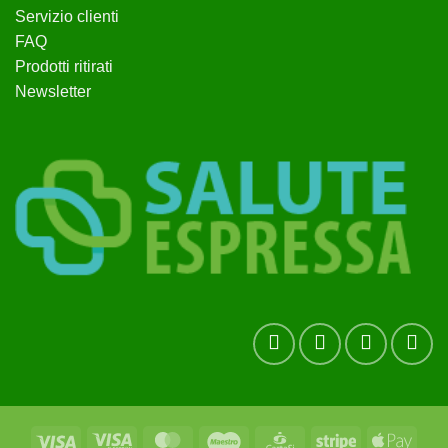
Servizio clienti
FAQ
Prodotti ritirati
Newsletter
Visa
Visa
MasterCard
Maestro
CartaSi
Stripe
Apple