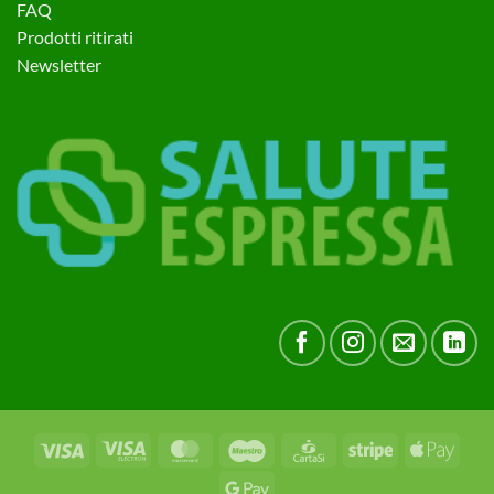
FAQ
Prodotti ritirati
Newsletter
Visa
Visa
MasterCard
Maestro
CartaSi
Stripe
Apple
Electron
Pay
Google