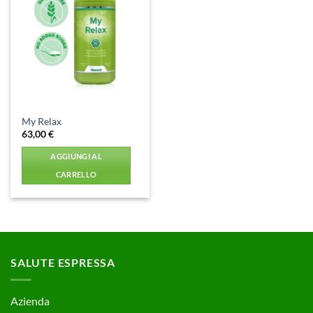
Aggiungi
alla lista
dei
desideri
My Relax
63,00
€
AGGIUNGI AL
CARRELLO
SALUTE ESPRESSA
Azienda