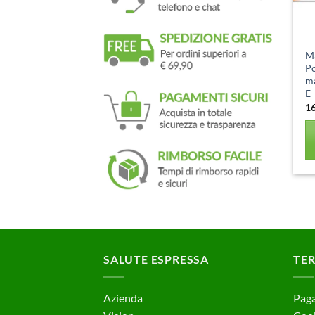
Ma
Po
ma
E
1
SALUTE ESPRESSA
TER
Azienda
Paga