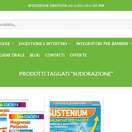
SPEDIZIONE GRATUITA
per ordini oltre i
69,90€
NGHIE
DIGESTIONE E INTESTINO
INTEGRATORI PER BAMBINI
IGIENE ORALE
BLOG
CONTATTI
OFFERTE
PRODOTTI TAGGATI “SUDORAZIONE”
Aggiungi
Aggiungi
alla lista
alla lista
dei
dei
desideri
desideri