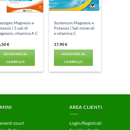
ssigen Magnesio e
Sustenium Magnesio e
tassio | 5 sali di
Potassio | Sali minerali
gnesio, vitamina A C
e vitamina C
6,50
€
17,90
€
AGGIUNGI AL
AGGIUNGI AL
CARRELLO
CARRELLO
MINI
AREA CLIENTI
menti sicuri
Login/Registrati