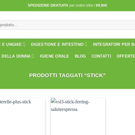
SPEDIZIONE GRATUITA
per ordini oltre i
69,90€
E E UNGHIE
DIGESTIONE E INTESTINO
INTEGRATORI PER B
 DELLA DONNA
IGIENE ORALE
BLOG
CONTATTI
OFFERT
PRODOTTI TAGGATI “STICK”
Aggiungi
Aggiungi
alla lista
alla lista
dei
dei
desideri
desideri