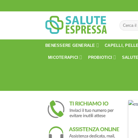
Salta
ai
contenuti
Cerca:
BENESSERE GENERALE
CAPELLI, PELL
MICOTERAPICI
PROBIOTICI
SALUTE