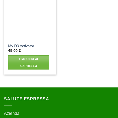
Aggiungi
alla lista
dei
desideri
My D3 Activator
45,00
€
AGGIUNGI AL
CARRELLO
SALUTE ESPRESSA
Azienda