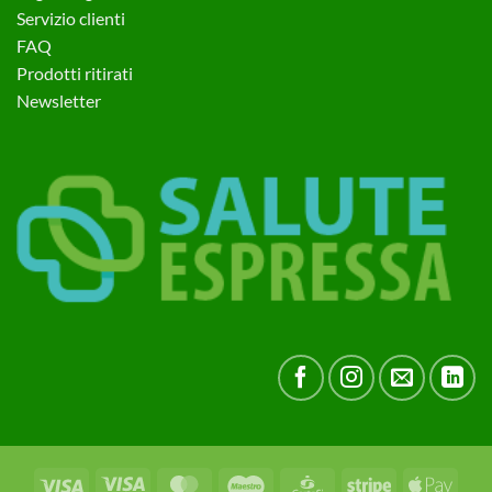
Servizio clienti
FAQ
Prodotti ritirati
Newsletter
Visa
Visa
MasterCard
Maestro
CartaSi
Stripe
Apple