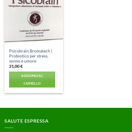
Aggiungi
alla lista
dei
desideri
Psicobrain Bromatech |
Probiotico per stress,
sonno e umore
21,00
€
AGGIUNGI AL
CARRELLO
SALUTE ESPRESSA