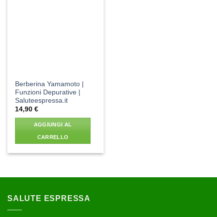
Aggiungi
alla lista
dei
desideri
Berberina Yamamoto |
Funzioni Depurative |
Saluteespressa.it
14,90
€
AGGIUNGI AL
CARRELLO
SALUTE ESPRESSA