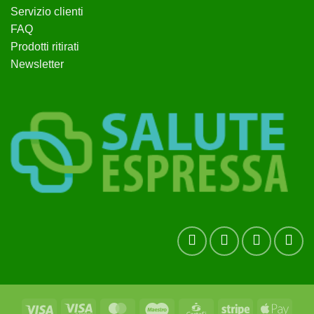
Servizio clienti
FAQ
Prodotti ritirati
Newsletter
Visa
Visa
MasterCard
Maestro
CartaSi
Stripe
Apple