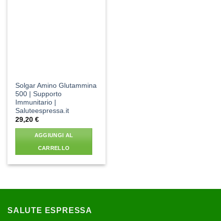
Aggiungi
alla lista
dei
desideri
Solgar Amino Glutammina
500 | Supporto
Immunitario |
Saluteespressa.it
29,20
€
AGGIUNGI AL
CARRELLO
SALUTE ESPRESSA