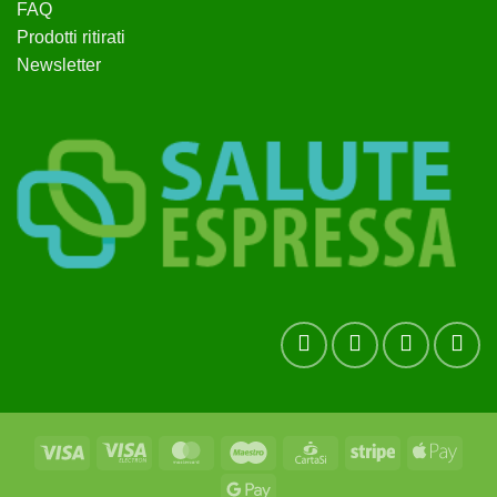
FAQ
Prodotti ritirati
Newsletter
Visa
Visa
MasterCard
Maestro
CartaSi
Stripe
Apple
Electron
Pay
Google