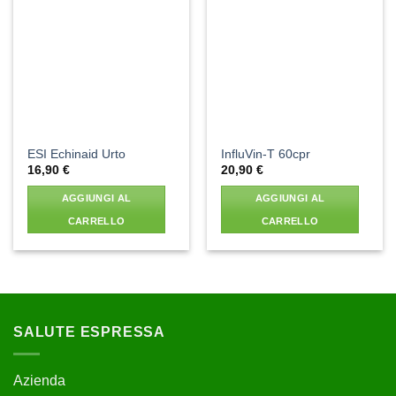
Aggiungi
Aggiungi
alla lista
alla lista
dei
dei
desideri
desideri
ESI Echinaid Urto
InfluVin-T 60cpr
16,90
€
20,90
€
AGGIUNGI AL
AGGIUNGI AL
CARRELLO
CARRELLO
SALUTE ESPRESSA
Azienda