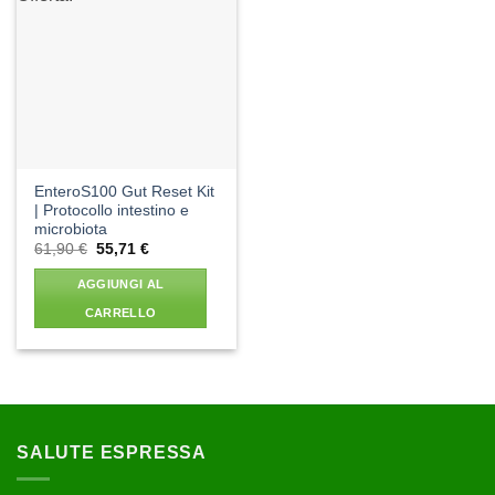
Aggiungi
alla lista
dei
desideri
EnteroS100 Gut Reset Kit
| Protocollo intestino e
microbiota
Il
Il
61,90
€
55,71
€
prezzo
prezzo
originale
attuale
AGGIUNGI AL
era:
è:
61,90 €.
55,71 €.
CARRELLO
SALUTE ESPRESSA