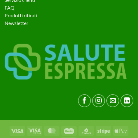
FAQ
Prodotti ritirati
Newsletter
Visa
Visa
MasterCard
Maestro
CartaSi
Stripe
Apple
Electron
Pay