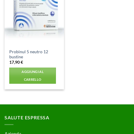
Aggiungi
alla lista
dei
desideri
Probinul 5 neutro 12
bustine
17,90
€
AGGIUNGI AL
CARRELLO
SALUTE ESPRESSA
Azienda