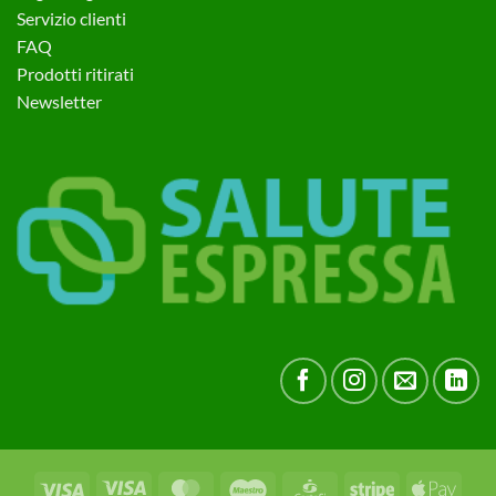
Servizio clienti
FAQ
Prodotti ritirati
Newsletter
Visa
Visa
MasterCard
Maestro
CartaSi
Stripe
Apple