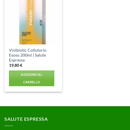
Aggiungi
alla lista
dei
desideri
Vivibiotic Collutorio
Esoso 200ml | Salute
Espressa
19,80
€
AGGIUNGI AL
CARRELLO
SALUTE ESPRESSA