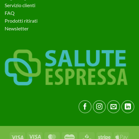
Servizio clienti
FAQ
Prodotti ritirati
Newsletter
Visa
Visa
MasterCard
Maestro
CartaSi
Stripe
Apple