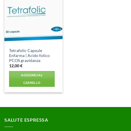
Aggiungi
alla lista
dei
desideri
Tetrafolic Capsule
Enfarma | Acido folico
PCOS gravidanza
12,00
€
AGGIUNGI AL
CARRELLO
SALUTE ESPRESSA