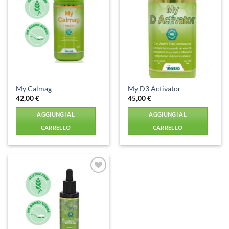
Aggiungi
Aggiungi
alla lista
alla lista
dei
dei
desideri
desideri
My Calmag
My D3 Activator
42,00
€
45,00
€
AGGIUNGI AL
AGGIUNGI AL
CARRELLO
CARRELLO
Aggiungi
alla lista
dei
desideri