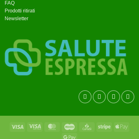
FAQ
Prodotti ritirati
Newsletter
Visa
Visa
MasterCard
Maestro
CartaSi
Stripe
Apple
Electron
Pay
Google