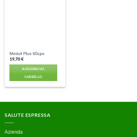
Aggiungi
alla lista
dei
desideri
Mintoil Plus 60cps
19,70
€
AGGIUNGI AL
CARRELLO
SALUTE ESPRESSA
Azienda