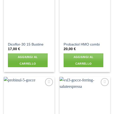
Aggiungi
Aggiungi
alla lista
alla lista
dei
dei
desideri
desideri
Dicoflor-30 15 Bustine
Probactiol HMO combi
17,00
€
20,00
€
AGGIUNGI AL
AGGIUNGI AL
CARRELLO
CARRELLO
Aggiungi
Aggiungi
alla lista
alla lista
dei
dei
desideri
desideri