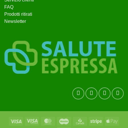
FAQ
Prodotti ritirati
Newsletter
Visa
Visa
MasterCard
Maestro
CartaSi
Stripe
Apple
Electron
Pay