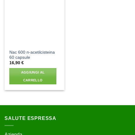
Aggiungi
alla lista
dei
desideri
Nac 600 n-acetilcisteina
60 capsule
16,90
€
AGGIUNGI AL
CARRELLO
SALUTE ESPRESSA
Azienda