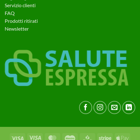
Servizio clienti
FAQ
Prodotti ritirati
Newsletter
Visa
Visa
MasterCard
Maestro
CartaSi
Stripe
Apple