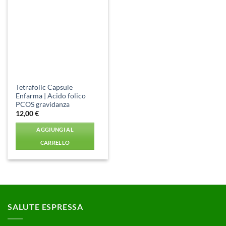
Aggiungi
alla lista
dei
desideri
Tetrafolic Capsule
Enfarma | Acido folico
PCOS gravidanza
12,00
€
AGGIUNGI AL
CARRELLO
SALUTE ESPRESSA