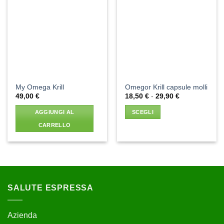
Aggiungi
Aggiungi
alla lista
alla lista
dei
dei
desideri
desideri
My Omega Krill
Omegor Krill capsule molli
Fascia
49,00
€
18,50
€
-
29,90
€
di
prezzo:
AGGIUNGI AL
SCEGLI
da
18,50 €
CARRELLO
a
29,90 €
Questo
prodotto
ha
più
varianti.
SALUTE ESPRESSA
Le
opzioni
possono
Azienda
essere