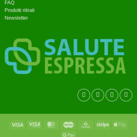
FAQ
Prodotti ritirati
Newsletter
Visa
Visa
MasterCard
Maestro
CartaSi
Stripe
Apple
Electron
Pay
Google