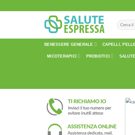
Salta
ai
contenuti
Cerca:
BENESSERE GENERALE
CAPELLI, PELL
MICOTERAPICI
PROBIOTICI
SALUTE