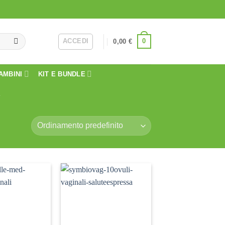
ACCEDI
0
0,00
€
AMBINI
KIT E BUNDLE
E
Aggiungi
Aggiungi
alla lista
alla lista
dei
dei
desideri
desideri