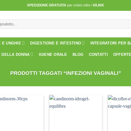
SPEDIZIONE GRATUITA
per ordini oltre i
69,90€
E E UNGHIE
DIGESTIONE E INTESTINO
INTEGRATORI PER B
 DELLA DONNA
IGIENE ORALE
BLOG
CONTATTI
OFFERT
PRODOTTI TAGGATI “INFEZIONI VAGINALI”
Aggiungi
Aggiungi
alla lista
alla lista
dei
dei
desideri
desideri