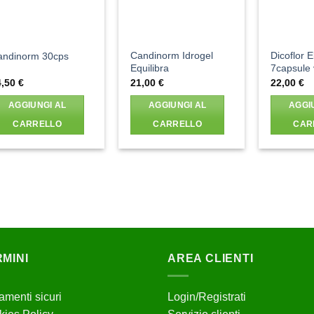
Candinorm Idrogel
Dicoflor 
andinorm 30cps
Equilibra
7capsule 
4,50
€
21,00
€
22,00
€
AGGIUNGI AL
AGGIUNGI AL
AGGI
CARRELLO
CARRELLO
CAR
MINI
AREA CLIENTI
menti sicuri
Login/Registrati