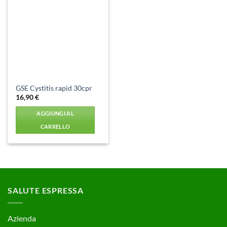
Aggiungi
alla lista
dei
desideri
GSE Cystitis rapid 30cpr
16,90
€
AGGIUNGI AL
CARRELLO
SALUTE ESPRESSA
Azienda