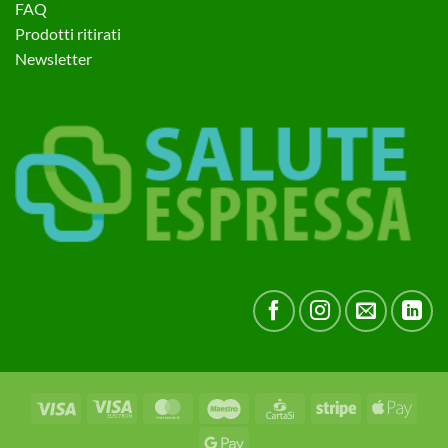
FAQ
Prodotti ritirati
Newsletter
Visa
Visa
MasterCard
Maestro
CartaSi
Stripe
Apple
Electron
Pay
Google