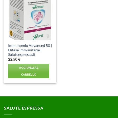
Aggiungi
alla lista
dei
desideri
Immunomix Advanced 50 |
Difese Immunitarie |
Saluteespressa.it
22,50
€
AGGIUNGI AL
CARRELLO
SALUTE ESPRESSA