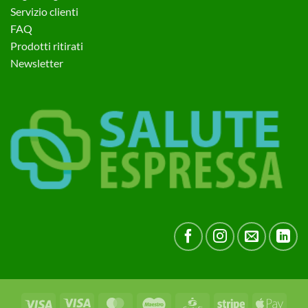
Servizio clienti
FAQ
Prodotti ritirati
Newsletter
Visa
Visa
MasterCard
Maestro
CartaSi
Stripe
Apple