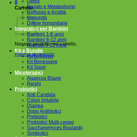
Detox
0
Fegato e Metabolismo
Carrello
Reflusso e Acidità
Immunità
Difese Immunitarie
Integratori per Bambini
Bambini 1-6 anni
Bambini 6-12 anni
Nessun prodotto nel carrello.
Neonati 0-12 mesi
Kit e Bundle
Ritorna al negozio
Kit Bellezza
Kit Benessere
Kit Sport
Micoterapici
Agaricus Blazei
Reishi
Probiotici
Anti Candida
Colon Irritabile
Diarrea
Dopo Antibiotici
Prebiotici
Probiotici Multi-ceppo
Saccharomyces Boulardii
Simbiotici