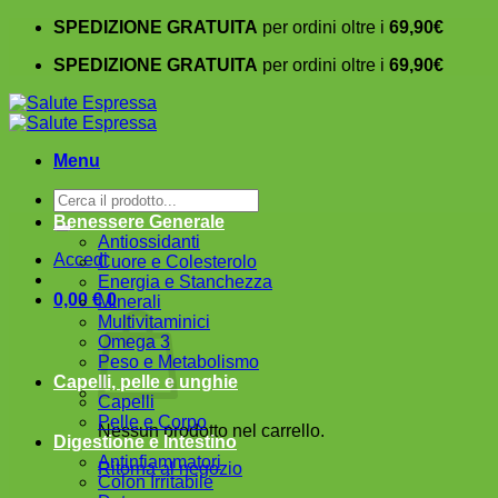
Salta
SPEDIZIONE GRATUITA
per ordini oltre i
69,90€
ai
SPEDIZIONE GRATUITA
per ordini oltre i
69,90€
contenuti
Menu
Cerca:
Benessere Generale
Antiossidanti
Accedi
Cuore e Colesterolo
Energia e Stanchezza
0,00
€
0
Minerali
Multivitaminici
Omega 3
Peso e Metabolismo
Capelli, pelle e unghie
Capelli
Pelle e Corpo
Nessun prodotto nel carrello.
Digestione e Intestino
Antinfiammatori
Ritorna al negozio
Colon Irritabile