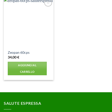
Aggiungi
alla lista
dei
desideri
Zeopan 60cps
34,00
€
AGGIUNGI AL
CARRELLO
SALUTE ESPRESSA