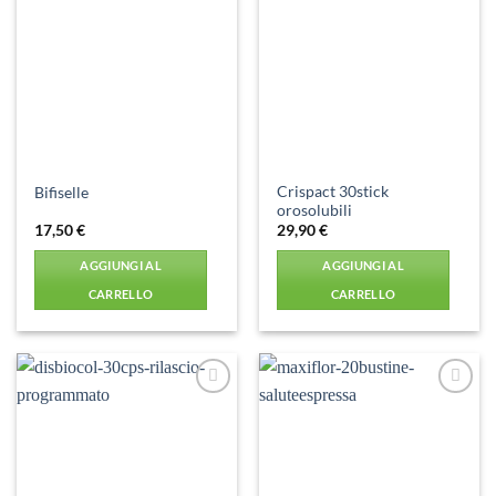
Aggiungi
Aggiungi
alla lista
alla lista
dei
dei
desideri
desideri
Crispact 30stick
Bifiselle
orosolubili
17,50
€
29,90
€
AGGIUNGI AL
AGGIUNGI AL
CARRELLO
CARRELLO
Aggiungi
Aggiungi
alla lista
alla lista
dei
dei
desideri
desideri