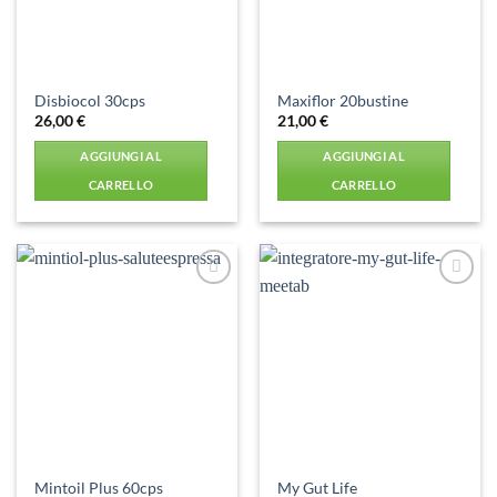
Disbiocol 30cps
Maxiflor 20bustine
26,00
€
21,00
€
AGGIUNGI AL
AGGIUNGI AL
CARRELLO
CARRELLO
Aggiungi
Aggiungi
alla lista
alla lista
dei
dei
desideri
desideri
Mintoil Plus 60cps
My Gut Life