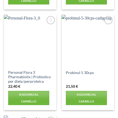
CARRELLO
CARRELLO
Aggiungi
Aggiungi
alla lista
alla lista
dei
dei
desideri
desideri
Personal Flora 3
Probinul 5 30cps
Pharmabiotix | Probiotico
per dieta iperproteica
22,40
€
21,50
€
AGGIUNGI AL
AGGIUNGI AL
CARRELLO
CARRELLO