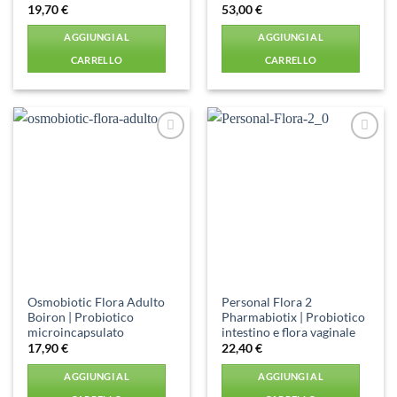
19,70
€
53,00
€
AGGIUNGI AL
AGGIUNGI AL
CARRELLO
CARRELLO
Aggiungi
Aggiungi
alla lista
alla lista
dei
dei
desideri
desideri
Osmobiotic Flora Adulto
Personal Flora 2
Boiron | Probiotico
Pharmabiotix | Probiotico
microincapsulato
intestino e flora vaginale
17,90
€
22,40
€
AGGIUNGI AL
AGGIUNGI AL