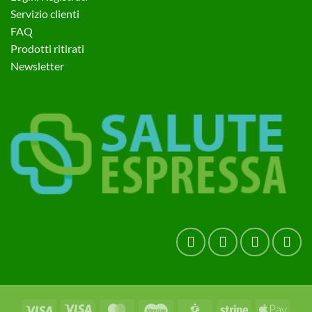
Servizio clienti
FAQ
Prodotti ritirati
Newsletter
Visa
Visa
MasterCard
Maestro
CartaSi
Stripe
Apple