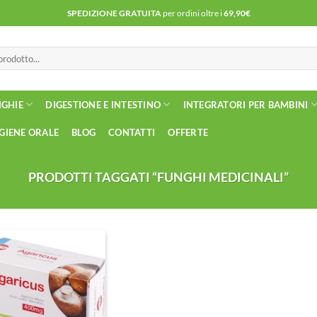
SPEDIZIONE GRATUITA
per ordini oltre i
69,90€
NGHIE
DIGESTIONE E INTESTINO
INTEGRATORI PER BAMBINI
IGIENE ORALE
BLOG
CONTATTI
OFFERTE
PRODOTTI TAGGATI “FUNGHI MEDICINALI”
Aggiungi
alla lista
dei
desideri