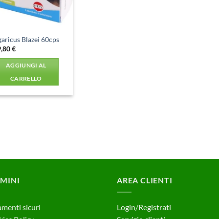
aricus Blazei 60cps
9,80
€
AGGIUNGI AL
CARRELLO
MINI
AREA CLIENTI
menti sicuri
Login/Registrati