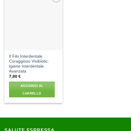
Aggiungi
alla lista
dei
desideri
Il Filo Interdentale
Coraggioso Vivibiotic:
Igiene Interdentale
Avanzata
7,80
€
AGGIUNGI AL
CARRELLO
SALUTE ESPRESSA