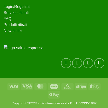
Login/Registrati
Servizio clienti
FAQ
Prodotti ritirati
Newsletter
Visa
Visa
MasterCard
Maestro
CartaSi
Stripe
Apple
Electron
Pay
Google
Pay
Copyright 2022© - Saluteespressa.it -
P.I. 15529351007