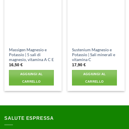
Aggiungi
Aggiungi
alla lista
alla lista
dei
dei
desideri
desideri
Massigen Magnesio e
Sustenium Magnesio e
Potassio | 5 sali di
Potassio | Sali minerali e
magnesio, vitamina A C E
vitamina C
16,50
€
17,90
€
AGGIUNGI AL
AGGIUNGI AL
CARRELLO
CARRELLO
SALUTE ESPRESSA