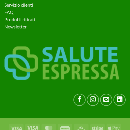
Servizio clienti
FAQ
Prodotti ritirati
Newsletter
Visa
Visa
MasterCard
Maestro
CartaSi
Stripe
Apple