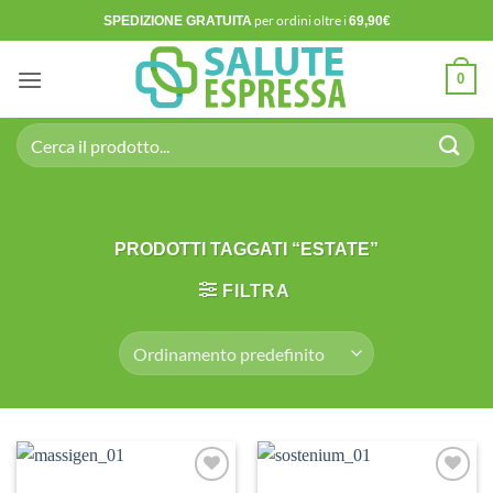
Salta
per ordini oltre i
SPEDIZIONE GRATUITA
69,90€
ai
contenuti
0
Cerca:
PRODOTTI TAGGATI “ESTATE”
FILTRA