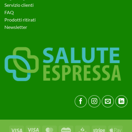
Servizio clienti
FAQ
Prodotti ritirati
Newsletter
Visa
Visa
MasterCard
Maestro
CartaSi
Stripe
Apple