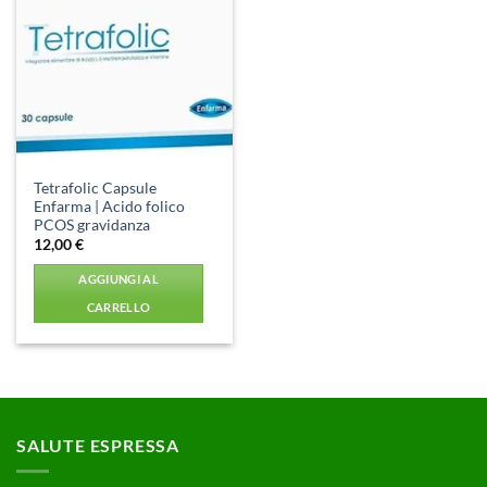
Aggiungi
alla lista
dei
desideri
Tetrafolic Capsule
Enfarma | Acido folico
PCOS gravidanza
12,00
€
AGGIUNGI AL
CARRELLO
SALUTE ESPRESSA