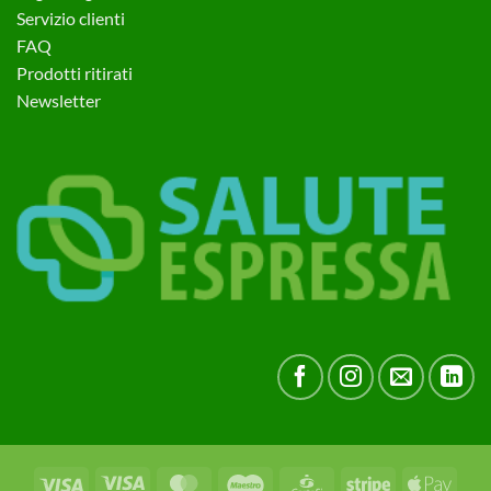
Servizio clienti
FAQ
Prodotti ritirati
Newsletter
Visa
Visa
MasterCard
Maestro
CartaSi
Stripe
Apple