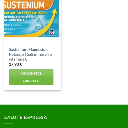
Aggiungi
alla lista
dei
desideri
Sustenium Magnesio e
Potassio | Sali minerali e
vitamina C
17,90
€
AGGIUNGI AL
CARRELLO
SALUTE ESPRESSA