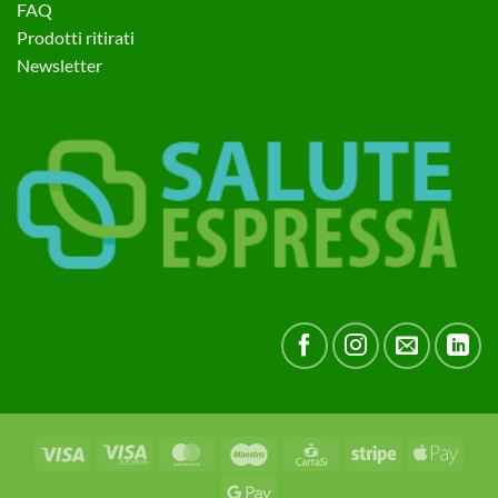
FAQ
Prodotti ritirati
Newsletter
Visa
Visa
MasterCard
Maestro
CartaSi
Stripe
Apple
Electron
Pay
Google