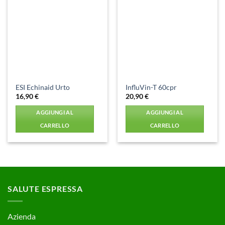
Aggiungi
Aggiungi
alla lista
alla lista
dei
dei
desideri
desideri
ESI Echinaid Urto
InfluVin-T 60cpr
16,90
€
20,90
€
AGGIUNGI AL
AGGIUNGI AL
CARRELLO
CARRELLO
SALUTE ESPRESSA
Azienda