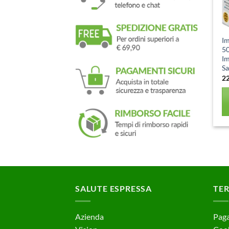
I
50
Im
Sa
2
SALUTE ESPRESSA
TER
Azienda
Paga