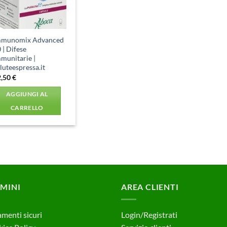
mmunomix Advanced
 | Difese
munitarie |
luteespressa.it
2,50
€
AGGIUNGI AL
CARRELLO
MINI
AREA CLIENTI
menti sicuri
Login/Registrati