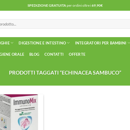
SPEDIZIONE GRATUITA
per ordini oltre i
69,90€
NGHIE
DIGESTIONE E INTESTINO
INTEGRATORI PER BAMBINI
IGIENE ORALE
BLOG
CONTATTI
OFFERTE
PRODOTTI TAGGATI “ECHINACEA SAMBUCO”
Aggiungi
alla lista
dei
desideri