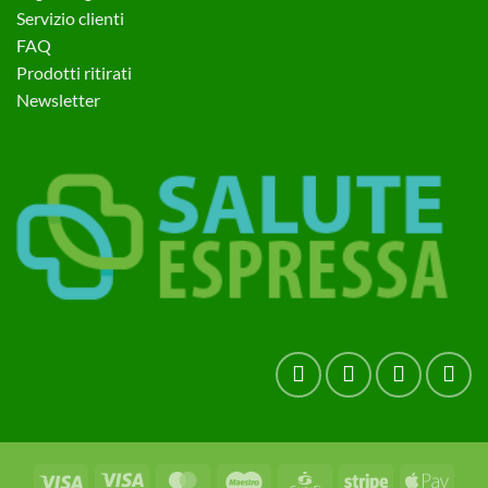
Servizio clienti
FAQ
Prodotti ritirati
Newsletter
Visa
Visa
MasterCard
Maestro
CartaSi
Stripe
Apple