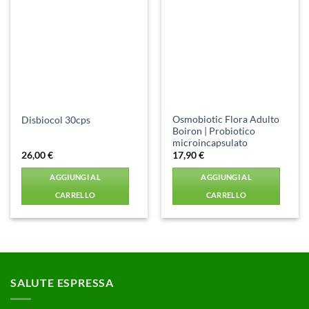
Aggiungi
Aggiungi
alla lista
alla lista
dei
dei
desideri
desideri
Osmobiotic Flora Adulto
Disbiocol 30cps
Boiron | Probiotico
microincapsulato
26,00
€
17,90
€
AGGIUNGI AL
AGGIUNGI AL
CARRELLO
CARRELLO
SALUTE ESPRESSA