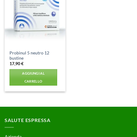
Aggiungi
alla lista
dei
desideri
Probinul 5 neutro 12
bustine
17,90
€
AGGIUNGI AL
CARRELLO
SALUTE ESPRESSA
Azienda