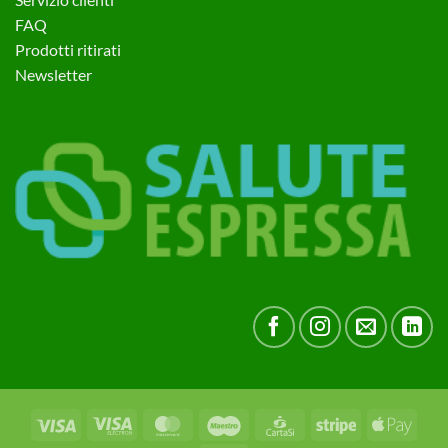
FAQ
Prodotti ritirati
Newsletter
Visa
Visa
MasterCard
Maestro
CartaSi
Stripe
Apple
Electron
Pay